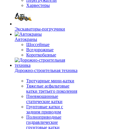
Перегружатели
Харвестеры
Экскаваторы-погрузчики
Автокраны
Шоссейные
Вседорожные
Короткобазные
Дорожно-строительная техника
Тротуарные мини-катки
Тяжелые асфальтовые
катки третьего поколения
Пневмошинные
статические катки
Грунтовые катки с
задним приводом
Полноприводные
гидравлические
грунтовые катки