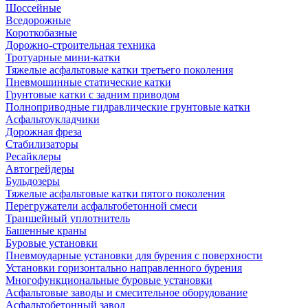
Шоссейные
Вседорожные
Короткобазные
Дорожно-строительная техника
Тротуарные мини-катки
Тяжелые асфальтовые катки третьего поколения
Пневмошинные статические катки
Грунтовые катки с задним приводом
Полноприводные гидравлические грунтовые катки
Асфальтоукладчики
Дорожная фреза
Стабилизаторы
Ресайклеры
Автогрейдеры
Бульдозеры
Тяжелые асфальтовые катки пятого поколения
Перегружатели асфальтобетонной смеси
Траншейный уплотнитель
Башенные краны
Буровые установки
Пневмоударные установки для бурения с поверхности
Установки горизонтально направленного бурения
Многофункциональные буровые установки
Асфальтовые заводы и смесительное оборудование
Асфальтобетонный завод