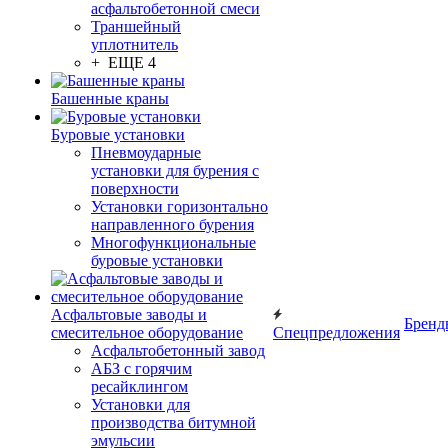
асфальтобетонной смеси
Траншейный
уплотнитель
+ ЕЩЕ 4
Башенные краны
Буровые установки
Пневмоударные
установки для бурения с
поверхности
Установки горизонтально
направленного бурения
Многофункциональные
буровые установки
Асфальтовые заводы и
Бренд
смесительное оборудование
Спецпредложения
Асфальтобетонный завод
АБЗ с горячим
ресайклингом
Установки для
производства битумной
эмульсии