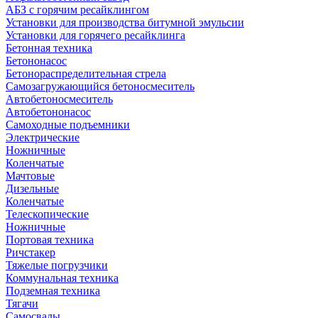
АБЗ с горячим ресайклингом
Установки для производства битумной эмульсии
Установки для горячего ресайклинга
Бетонная техника
Бетононасос
Бетонораспределительная стрела
Самозагружающийся бетоносмеситель
Автобетоносмеситель
Автобетононасос
Самоходные подъемники
Электрические
Ножничные
Коленчатые
Мачтовые
Дизельные
Коленчатые
Телескопические
Ножничные
Портовая техника
Ричстакер
Тяжелые погрузчики
Коммунальная техника
Подземная техника
Тягачи
Самосвалы