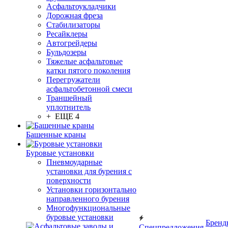
Асфальтоукладчики
Дорожная фреза
Стабилизаторы
Ресайклеры
Автогрейдеры
Бульдозеры
Тяжелые асфальтовые
катки пятого поколения
Перегружатели
асфальтобетонной смеси
Траншейный
уплотнитель
+ ЕЩЕ 4
Башенные краны
Буровые установки
Пневмоударные
установки для бурения с
поверхности
Установки горизонтально
направленного бурения
Многофункциональные
буровые установки
Бренд
Спецпредложения