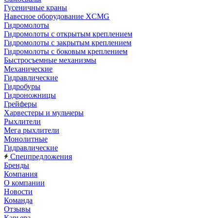
Гусеничные краны
Навесное оборудование XCMG
Гидромолоты
Гидромолоты с открытым креплением
Гидромолоты с закрытым креплением
Гидромолоты с боковым креплением
Быстросъемные механизмы
Механические
Гидравлические
Гидробуры
Гидроножницы
Грейферы
Харвестеры и мульчеры
Рыхлители
Мега рыхлители
Монолитные
Гидравлические
Спецпредложения
Бренды
Компания
О компании
Новости
Команда
Отзывы
Карьера