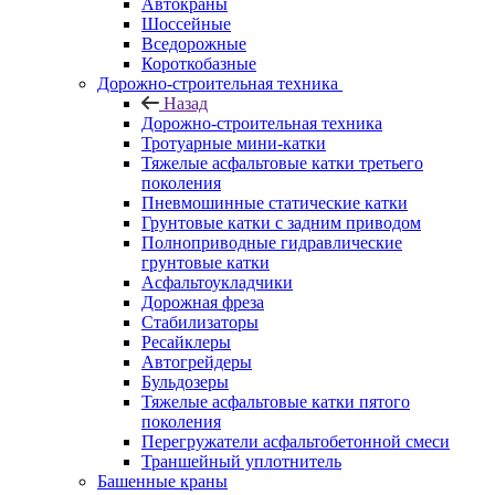
Автокраны
Шоссейные
Вседорожные
Короткобазные
Дорожно-строительная техника
Назад
Дорожно-строительная техника
Тротуарные мини-катки
Тяжелые асфальтовые катки третьего
поколения
Пневмошинные статические катки
Грунтовые катки с задним приводом
Полноприводные гидравлические
грунтовые катки
Асфальтоукладчики
Дорожная фреза
Стабилизаторы
Ресайклеры
Автогрейдеры
Бульдозеры
Тяжелые асфальтовые катки пятого
поколения
Перегружатели асфальтобетонной смеси
Траншейный уплотнитель
Башенные краны