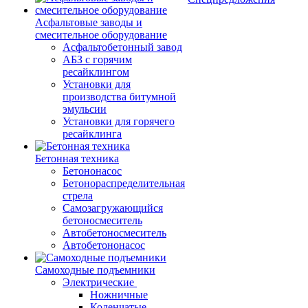
Асфальтовые заводы и
смесительное оборудование
Асфальтобетонный завод
АБЗ с горячим
ресайклингом
Установки для
производства битумной
эмульсии
Установки для горячего
ресайклинга
Бетонная техника
Бетононасос
Бетонораспределительная
стрела
Самозагружающийся
бетоносмеситель
Автобетоносмеситель
Автобетононасос
Самоходные подъемники
Электрические
Ножничные
Коленчатые