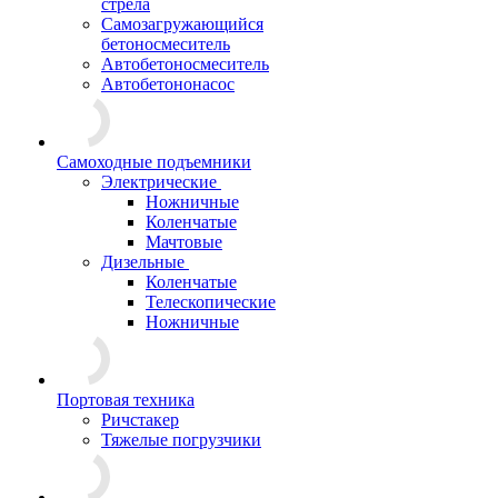
стрела
Самозагружающийся
бетоносмеситель
Автобетоносмеситель
Автобетононасос
Самоходные подъемники
Электрические
Ножничные
Коленчатые
Мачтовые
Дизельные
Коленчатые
Телескопические
Ножничные
Портовая техника
Ричстакер
Тяжелые погрузчики