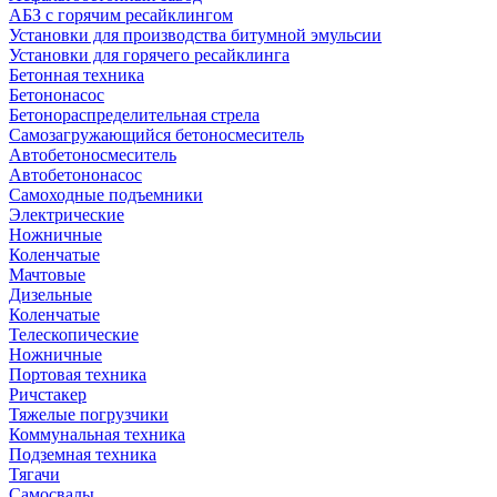
АБЗ с горячим ресайклингом
Установки для производства битумной эмульсии
Установки для горячего ресайклинга
Бетонная техника
Бетононасос
Бетонораспределительная стрела
Самозагружающийся бетоносмеситель
Автобетоносмеситель
Автобетононасос
Самоходные подъемники
Электрические
Ножничные
Коленчатые
Мачтовые
Дизельные
Коленчатые
Телескопические
Ножничные
Портовая техника
Ричстакер
Тяжелые погрузчики
Коммунальная техника
Подземная техника
Тягачи
Самосвалы