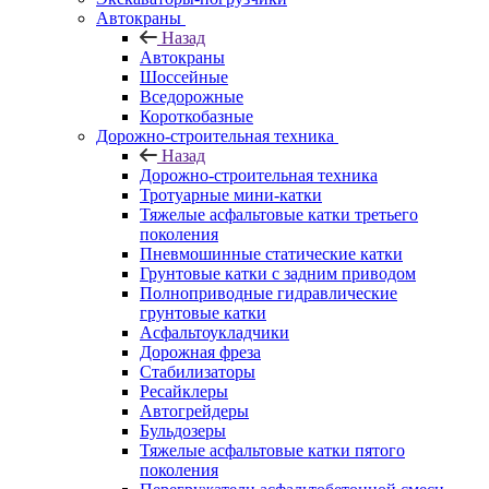
Автокраны
Назад
Автокраны
Шоссейные
Вседорожные
Короткобазные
Дорожно-строительная техника
Назад
Дорожно-строительная техника
Тротуарные мини-катки
Тяжелые асфальтовые катки третьего
поколения
Пневмошинные статические катки
Грунтовые катки с задним приводом
Полноприводные гидравлические
грунтовые катки
Асфальтоукладчики
Дорожная фреза
Стабилизаторы
Ресайклеры
Автогрейдеры
Бульдозеры
Тяжелые асфальтовые катки пятого
поколения