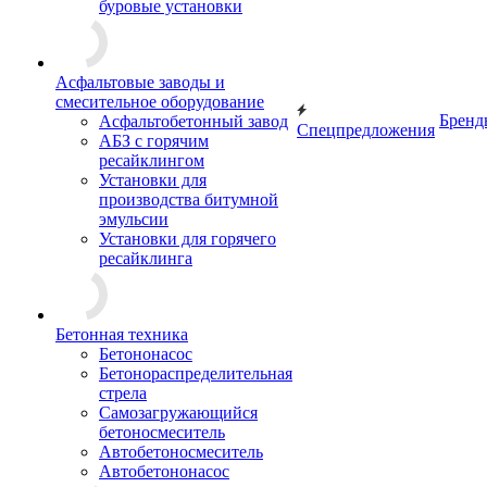
буровые установки
Асфальтовые заводы и
смесительное оборудование
Бренд
Асфальтобетонный завод
Спецпредложения
АБЗ с горячим
ресайклингом
Установки для
производства битумной
эмульсии
Установки для горячего
ресайклинга
Бетонная техника
Бетононасос
Бетонораспределительная
стрела
Самозагружающийся
бетоносмеситель
Автобетоносмеситель
Автобетононасос