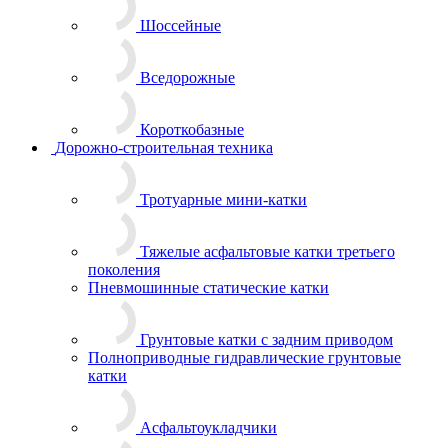
Шоссейные
Вседорожные
Короткобазные
Дорожно-строительная техника
Тротуарные мини-катки
Тяжелые асфальтовые катки третьего
поколения
Пневмошинные статические катки
Грунтовые катки с задним приводом
Полноприводные гидравлические грунтовые
катки
Асфальтоукладчики