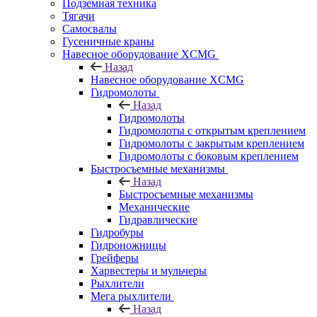
Подземная техника
Тягачи
Самосвалы
Гусеничные краны
Навесное оборудование XCMG
Назад
Навесное оборудование XCMG
Гидромолоты
Назад
Гидромолоты
Гидромолоты с открытым креплением
Гидромолоты с закрытым креплением
Гидромолоты с боковым креплением
Быстросъемные механизмы
Назад
Быстросъемные механизмы
Механические
Гидравлические
Гидробуры
Гидроножницы
Грейферы
Харвестеры и мульчеры
Рыхлители
Мега рыхлители
Назад