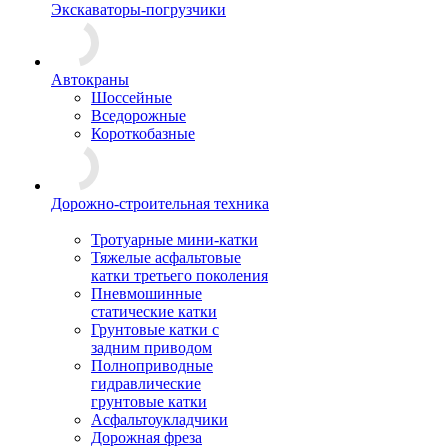
Экскаваторы-погрузчики
Автокраны
Шоссейные
Вседорожные
Короткобазные
Дорожно-строительная техника
Тротуарные мини-катки
Тяжелые асфальтовые
катки третьего поколения
Пневмошинные
статические катки
Грунтовые катки с
задним приводом
Полноприводные
гидравлические
грунтовые катки
Асфальтоукладчики
Дорожная фреза