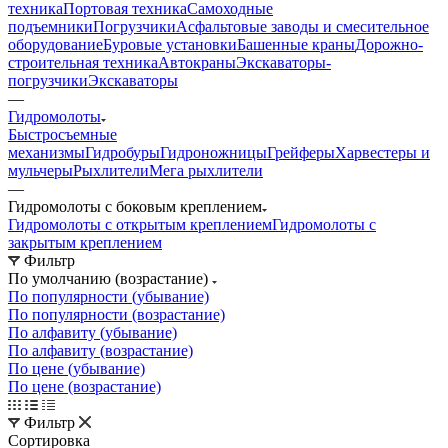
техника
Портовая техника
Самоходные
подъемники
Погрузчики
Асфальтовые заводы и смесительное
оборудование
Буровые установки
Башенные краны
Дорожно-
строительная техника
Автокраны
Экскаваторы-
погрузчики
Экскаваторы
—
Гидромолоты
Быстросъемные
механизмы
Гидробуры
Гидроножницы
Грейферы
Харвестеры и
мульчеры
Рыхлители
Мега рыхлители
—
Гидромолоты с боковым креплением
Гидромолоты с открытым креплением
Гидромолоты с
закрытым креплением
Фильтр
По умолчанию (возрастание)
По популярности (убывание)
По популярности (возрастание)
По алфавиту (убывание)
По алфавиту (возрастание)
По цене (убывание)
По цене (возрастание)
Фильтр
Сортировка