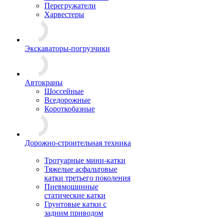
Перегружатели
Харвестеры
Экскаваторы-погрузчики
Автокраны
Шоссейные
Вседорожные
Короткобазные
Дорожно-строительная техника
Тротуарные мини-катки
Тяжелые асфальтовые
катки третьего поколения
Пневмошинные
статические катки
Грунтовые катки с
задним приводом