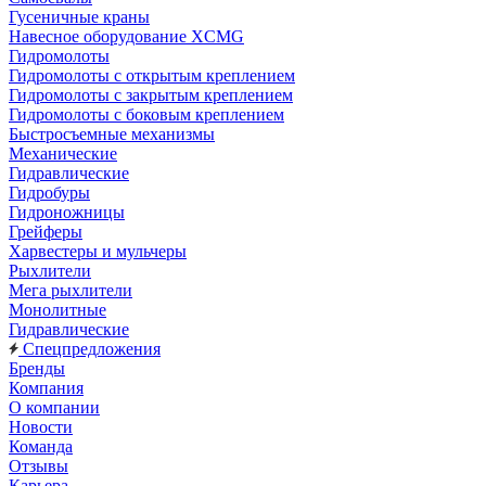
Гусеничные краны
Навесное оборудование XCMG
Гидромолоты
Гидромолоты с открытым креплением
Гидромолоты с закрытым креплением
Гидромолоты с боковым креплением
Быстросъемные механизмы
Механические
Гидравлические
Гидробуры
Гидроножницы
Грейферы
Харвестеры и мульчеры
Рыхлители
Мега рыхлители
Монолитные
Гидравлические
Спецпредложения
Бренды
Компания
О компании
Новости
Команда
Отзывы
Карьера