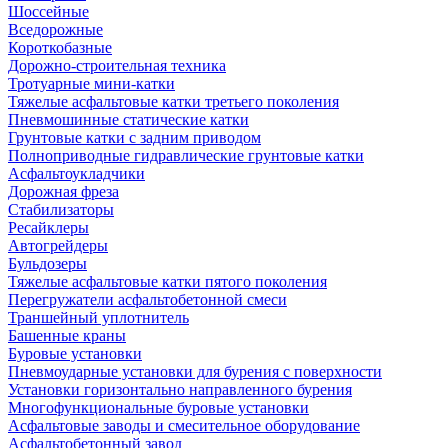
Шоссейные
Вседорожные
Короткобазные
Дорожно-строительная техника
Тротуарные мини-катки
Тяжелые асфальтовые катки третьего поколения
Пневмошинные статические катки
Грунтовые катки с задним приводом
Полноприводные гидравлические грунтовые катки
Асфальтоукладчики
Дорожная фреза
Стабилизаторы
Ресайклеры
Автогрейдеры
Бульдозеры
Тяжелые асфальтовые катки пятого поколения
Перегружатели асфальтобетонной смеси
Траншейный уплотнитель
Башенные краны
Буровые установки
Пневмоударные установки для бурения с поверхности
Установки горизонтально направленного бурения
Многофункциональные буровые установки
Асфальтовые заводы и смесительное оборудование
Асфальтобетонный завод