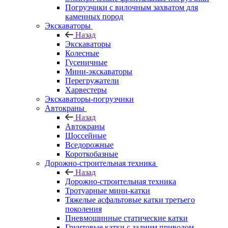
Погрузчики с вилочным захватом для
каменных пород
Экскаваторы
Назад
Экскаваторы
Колесные
Гусеничные
Мини-экскаваторы
Перегружатели
Харвестеры
Экскаваторы-погрузчики
Автокраны
Назад
Автокраны
Шоссейные
Вседорожные
Короткобазные
Дорожно-строительная техника
Назад
Дорожно-строительная техника
Тротуарные мини-катки
Тяжелые асфальтовые катки третьего
поколения
Пневмошинные статические катки
Грунтовые катки с задним приводом