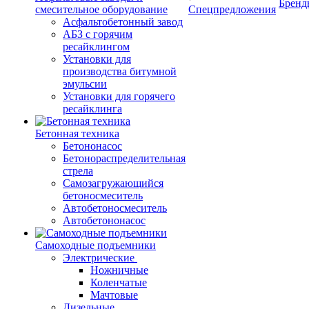
Бренд
смесительное оборудование
Спецпредложения
Асфальтобетонный завод
АБЗ с горячим
ресайклингом
Установки для
производства битумной
эмульсии
Установки для горячего
ресайклинга
Бетонная техника
Бетононасос
Бетонораспределительная
стрела
Самозагружающийся
бетоносмеситель
Автобетоносмеситель
Автобетононасос
Самоходные подъемники
Электрические
Ножничные
Коленчатые
Мачтовые
Дизельные