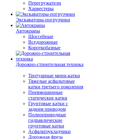
Перегружатели
Харвестеры
Экскаваторы-погрузчики
Автокраны
Шоссейные
Вседорожные
Короткобазные
Дорожно-строительная техника
Тротуарные мини-катки
Тяжелые асфальтовые
катки третьего поколения
Пневмошинные
статические катки
Грунтовые катки с
задним приводом
Полноприводные
гидравлические
грунтовые катки
Асфальтоукладчики
Дорожная фреза