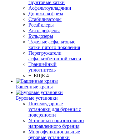
грунтовые катки
Асфальтоукладчики
Дорожная фреза
Стабилизаторы
Ресайклеры
Автогрейдеры
Бульдозеры
Тяжелые асфальтовые
катки пятого поколения
Перегружатели
асфальтобетонной смеси
Траншейный
уплотнитель
+ ЕЩЕ 4
Башенные краны
Буровые установки
Пневмоударные
установки для бурения с
поверхности
Установки горизонтально
направленного бурения
Многофункциональные
буровые установки