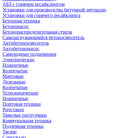
АБЗ с горячим ресайклингом
Установки для производства битумной эмульсии
Установки для горячего ресайклинга
Бетонная техника
Бетононасос
Бетонораспределительная стрела
Самозагружающийся бетоносмеситель
Автобетоносмеситель
Автобетононасос
Самоходные подъемники
Электрические
Ножничные
Коленчатые
Мачтовые
Дизельные
Коленчатые
Телескопические
Ножничные
Портовая техника
Ричстакер
Тяжелые погрузчики
Коммунальная техника
Подземная техника
Тягачи
Самосвалы