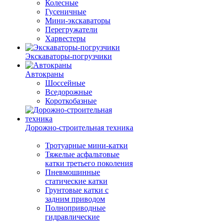
Колесные
Гусеничные
Мини-экскаваторы
Перегружатели
Харвестеры
Экскаваторы-погрузчики
Автокраны
Шоссейные
Вседорожные
Короткобазные
Дорожно-строительная техника
Тротуарные мини-катки
Тяжелые асфальтовые
катки третьего поколения
Пневмошинные
статические катки
Грунтовые катки с
задним приводом
Полноприводные
гидравлические