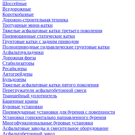
Шоссейные
Вседорожные
Короткобазные
Дорожно-строительная техника
Тротуарные мини-катки
Тяжелые асфальтовые катки третьего поколения
Пневмошинные статические катки
Грунтовые катки с задним приводом
Полноприводные гидравлические грунтовые катки
Асфальтоукладчики
Дорожная фреза
Стабилизаторы
Ресайклеры
Автогрейдеры
Бульдозеры
Тяжелые асфальтовые катки пятого поколения
Перегружатели асфальтобетонной смеси
Траншейный уплотнитель
Башенные краны
Буровые установки
Пневмоударные установки для бурения с поверхности
Установки горизонтально направленного бурения
Многофункциональные буровые установки
Асфальтовые заводы и смесительное оборудование
Асфальтобетонный завод