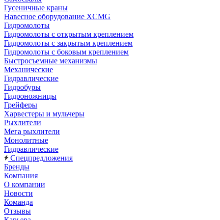
Гусеничные краны
Навесное оборудование XCMG
Гидромолоты
Гидромолоты с открытым креплением
Гидромолоты с закрытым креплением
Гидромолоты с боковым креплением
Быстросъемные механизмы
Механические
Гидравлические
Гидробуры
Гидроножницы
Грейферы
Харвестеры и мульчеры
Рыхлители
Мега рыхлители
Монолитные
Гидравлические
Спецпредложения
Бренды
Компания
О компании
Новости
Команда
Отзывы
Карьера