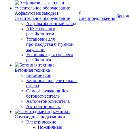
Асфальтовые заводы и
Бренд
смесительное оборудование
Спецпредложения
Асфальтобетонный завод
АБЗ с горячим
ресайклингом
Установки для
производства битумной
эмульсии
Установки для горячего
ресайклинга
Бетонная техника
Бетононасос
Бетонораспределительная
стрела
Самозагружающийся
бетоносмеситель
Автобетоносмеситель
Автобетононасос
Самоходные подъемники
Электрические
Ножничные