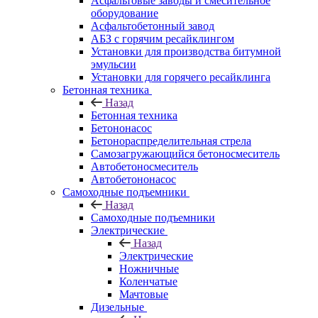
Асфальтовые заводы и смесительное
оборудование
Асфальтобетонный завод
АБЗ с горячим ресайклингом
Установки для производства битумной
эмульсии
Установки для горячего ресайклинга
Бетонная техника
Назад
Бетонная техника
Бетононасос
Бетонораспределительная стрела
Самозагружающийся бетоносмеситель
Автобетоносмеситель
Автобетононасос
Самоходные подъемники
Назад
Самоходные подъемники
Электрические
Назад
Электрические
Ножничные
Коленчатые
Мачтовые
Дизельные