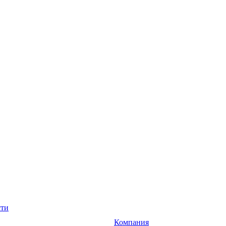
сти
Компания