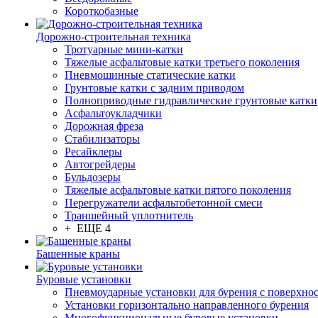
Короткобазные
Дорожно-строительная техника
Тротуарные мини-катки
Тяжелые асфальтовые катки третьего поколения
Пневмошинные статические катки
Грунтовые катки с задним приводом
Полноприводные гидравлические грунтовые катки
Асфальтоукладчики
Дорожная фреза
Стабилизаторы
Ресайклеры
Автогрейдеры
Бульдозеры
Тяжелые асфальтовые катки пятого поколения
Перегружатели асфальтобетонной смеси
Траншейный уплотнитель
+ ЕЩЕ 4
Башенные краны
Буровые установки
Пневмоударные установки для бурения с поверхно
Установки горизонтально направленного бурения
Многофункциональные буровые установки