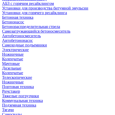
АБЗ с горячим ресайклингом
Установки для производства битумной эмульсии
Установки для горячего ресайклинга
Бетонная техника
Бетононасос
Бетонораспределительная стрела
Самозагружающийся бетоносмеситель
Автобетоносмеситель
Автобетононасос
Самоходные подъемники
Электрические
Ножничные
Коленчатые
Мачтовые
Дизельные
Коленчатые
Телескопические
Ножничные
Портовая техника
Ричстакер
Тяжелые погрузчики
Коммунальная техника
Подземная техника
Тягачи
Самосвалы