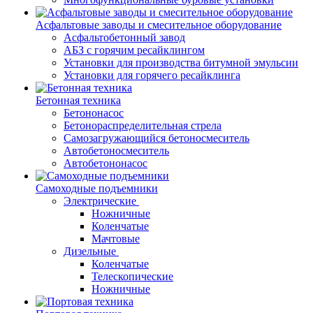
Асфальтовые заводы и смесительное оборудование
Асфальтобетонный завод
АБЗ с горячим ресайклингом
Установки для производства битумной эмульсии
Установки для горячего ресайклинга
Бетонная техника
Бетононасос
Бетонораспределительная стрела
Самозагружающийся бетоносмеситель
Автобетоносмеситель
Автобетононасос
Самоходные подъемники
Электрические
Ножничные
Коленчатые
Мачтовые
Дизельные
Коленчатые
Телескопические
Ножничные