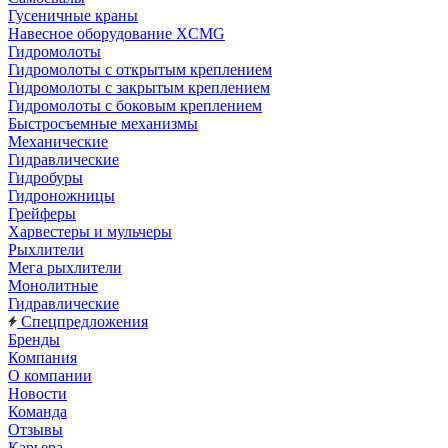
Гусеничные краны
Навесное оборудование XCMG
Гидромолоты
Гидромолоты с открытым креплением
Гидромолоты с закрытым креплением
Гидромолоты с боковым креплением
Быстросъемные механизмы
Механические
Гидравлические
Гидробуры
Гидроножницы
Грейферы
Харвестеры и мульчеры
Рыхлители
Мега рыхлители
Монолитные
Гидравлические
Спецпредложения
Бренды
Компания
О компании
Новости
Команда
Отзывы
Карьера