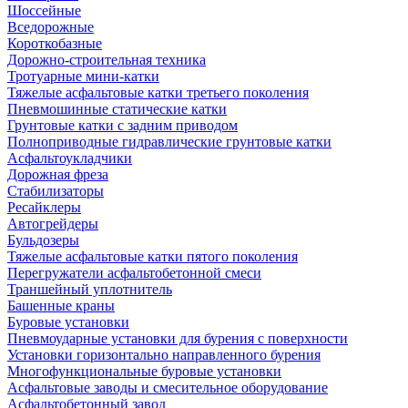
Шоссейные
Вседорожные
Короткобазные
Дорожно-строительная техника
Тротуарные мини-катки
Тяжелые асфальтовые катки третьего поколения
Пневмошинные статические катки
Грунтовые катки с задним приводом
Полноприводные гидравлические грунтовые катки
Асфальтоукладчики
Дорожная фреза
Стабилизаторы
Ресайклеры
Автогрейдеры
Бульдозеры
Тяжелые асфальтовые катки пятого поколения
Перегружатели асфальтобетонной смеси
Траншейный уплотнитель
Башенные краны
Буровые установки
Пневмоударные установки для бурения с поверхности
Установки горизонтально направленного бурения
Многофункциональные буровые установки
Асфальтовые заводы и смесительное оборудование
Асфальтобетонный завод