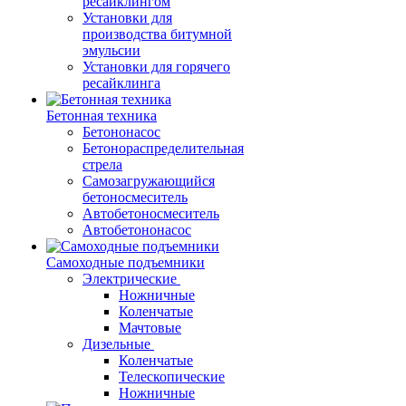
ресайклингом
Установки для
производства битумной
эмульсии
Установки для горячего
ресайклинга
Бетонная техника
Бетононасос
Бетонораспределительная
стрела
Самозагружающийся
бетоносмеситель
Автобетоносмеситель
Автобетононасос
Самоходные подъемники
Электрические
Ножничные
Коленчатые
Мачтовые
Дизельные
Коленчатые
Телескопические
Ножничные