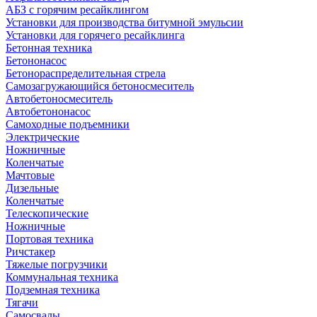
АБЗ с горячим ресайклингом
Установки для производства битумной эмульсии
Установки для горячего ресайклинга
Бетонная техника
Бетононасос
Бетонораспределительная стрела
Самозагружающийся бетоносмеситель
Автобетоносмеситель
Автобетононасос
Самоходные подъемники
Электрические
Ножничные
Коленчатые
Мачтовые
Дизельные
Коленчатые
Телескопические
Ножничные
Портовая техника
Ричстакер
Тяжелые погрузчики
Коммунальная техника
Подземная техника
Тягачи
Самосвалы