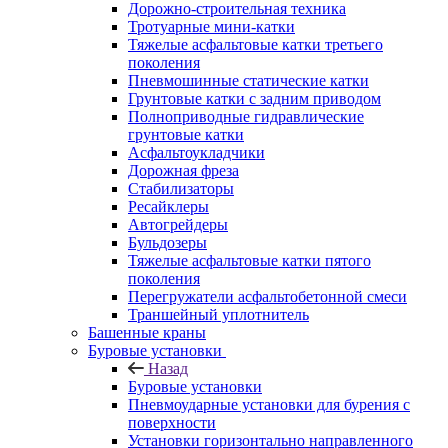
Дорожно-строительная техника
Тротуарные мини-катки
Тяжелые асфальтовые катки третьего
поколения
Пневмошинные статические катки
Грунтовые катки с задним приводом
Полноприводные гидравлические
грунтовые катки
Асфальтоукладчики
Дорожная фреза
Стабилизаторы
Ресайклеры
Автогрейдеры
Бульдозеры
Тяжелые асфальтовые катки пятого
поколения
Перегружатели асфальтобетонной смеси
Траншейный уплотнитель
Башенные краны
Буровые установки
Назад
Буровые установки
Пневмоударные установки для бурения с
поверхности
Установки горизонтально направленного