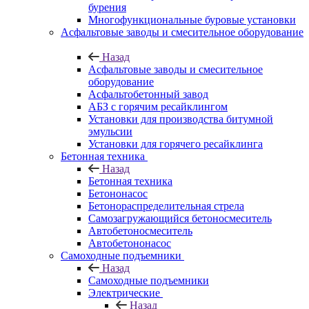
бурения
Многофункциональные буровые установки
Асфальтовые заводы и смесительное оборудование
Назад
Асфальтовые заводы и смесительное
оборудование
Асфальтобетонный завод
АБЗ с горячим ресайклингом
Установки для производства битумной
эмульсии
Установки для горячего ресайклинга
Бетонная техника
Назад
Бетонная техника
Бетононасос
Бетонораспределительная стрела
Самозагружающийся бетоносмеситель
Автобетоносмеситель
Автобетононасос
Самоходные подъемники
Назад
Самоходные подъемники
Электрические
Назад