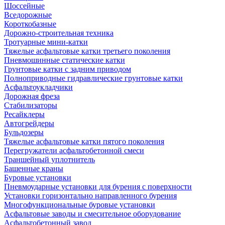
Шоссейные
Вседорожные
Короткобазные
Дорожно-строительная техника
Тротуарные мини-катки
Тяжелые асфальтовые катки третьего поколения
Пневмошинные статические катки
Грунтовые катки с задним приводом
Полноприводные гидравлические грунтовые катки
Асфальтоукладчики
Дорожная фреза
Стабилизаторы
Ресайклеры
Автогрейдеры
Бульдозеры
Тяжелые асфальтовые катки пятого поколения
Перегружатели асфальтобетонной смеси
Траншейный уплотнитель
Башенные краны
Буровые установки
Пневмоударные установки для бурения с поверхности
Установки горизонтально направленного бурения
Многофункциональные буровые установки
Асфальтовые заводы и смесительное оборудование
Асфальтобетонный завод