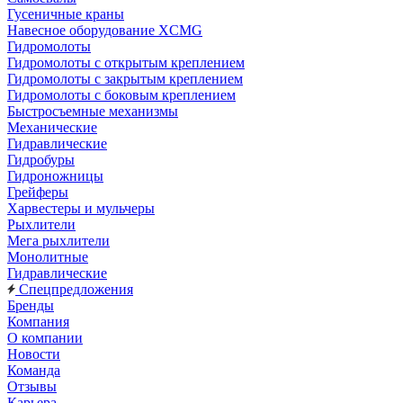
Гусеничные краны
Навесное оборудование XCMG
Гидромолоты
Гидромолоты с открытым креплением
Гидромолоты с закрытым креплением
Гидромолоты с боковым креплением
Быстросъемные механизмы
Механические
Гидравлические
Гидробуры
Гидроножницы
Грейферы
Харвестеры и мульчеры
Рыхлители
Мега рыхлители
Монолитные
Гидравлические
Спецпредложения
Бренды
Компания
О компании
Новости
Команда
Отзывы
Карьера