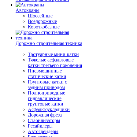
Автокраны
Шоссейные
Вседорожные
Короткобазные
Дорожно-строительная техника
Тротуарные мини-катки
Тяжелые асфальтовые
катки третьего поколения
Пневмошинные
статические катки
Грунтовые катки с
задним приводом
Полноприводные
гидравлические
грунтовые катки
Асфальтоукладчики
Дорожная фреза
Стабилизаторы
Ресайклеры
Автогрейдеры
Бульдозеры