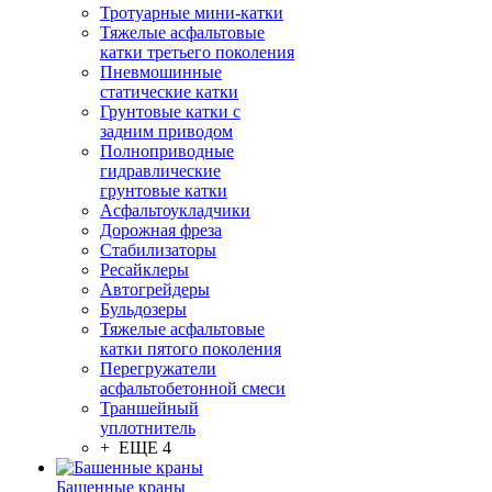
Тротуарные мини-катки
Тяжелые асфальтовые
катки третьего поколения
Пневмошинные
статические катки
Грунтовые катки с
задним приводом
Полноприводные
гидравлические
грунтовые катки
Асфальтоукладчики
Дорожная фреза
Стабилизаторы
Ресайклеры
Автогрейдеры
Бульдозеры
Тяжелые асфальтовые
катки пятого поколения
Перегружатели
асфальтобетонной смеси
Траншейный
уплотнитель
+ ЕЩЕ 4
Башенные краны