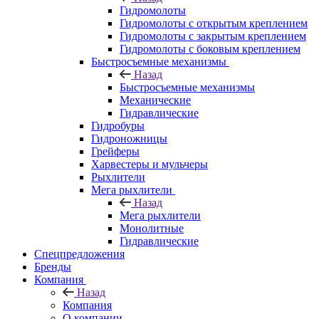
Гидромолоты
Гидромолоты с открытым креплением
Гидромолоты с закрытым креплением
Гидромолоты с боковым креплением
Быстросъемные механизмы
Назад
Быстросъемные механизмы
Механические
Гидравлические
Гидробуры
Гидроножницы
Грейферы
Харвестеры и мульчеры
Рыхлители
Мега рыхлители
Назад
Мега рыхлители
Монолитные
Гидравлические
Спецпредложения
Бренды
Компания
Назад
Компания
О компании