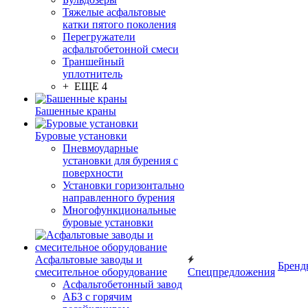
Тяжелые асфальтовые
катки пятого поколения
Перегружатели
асфальтобетонной смеси
Траншейный
уплотнитель
+ ЕЩЕ 4
Башенные краны
Буровые установки
Пневмоударные
установки для бурения с
поверхности
Установки горизонтально
направленного бурения
Многофункциональные
буровые установки
Асфальтовые заводы и
Бренд
смесительное оборудование
Спецпредложения
Асфальтобетонный завод
АБЗ с горячим