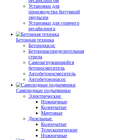
ресайклингом
Установки для
производства битумной
эмульсии
Установки для горячего
ресайклинга
Бетонная техника
Бетононасос
Бетонораспределительная
стрела
Самозагружающийся
бетоносмеситель
Автобетоносмеситель
Автобетононасос
Самоходные подъемники
Электрические
Ножничные
Коленчатые
Мачтовые
Дизельные
Коленчатые
Телескопические
Ножничные