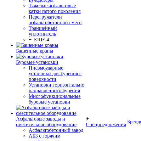
Тяжелые асфальтовые
катки пятого поколения
Перегружатели
асфальтобетонной смеси
Траншейный
уплотнитель
+ ЕЩЕ 4
Башенные краны
Буровые установки
Пневмоударные
установки для бурения с
поверхности
Установки горизонтально
направленного бурения
Многофункциональные
буровые установки
Асфальтовые заводы и
Бренд
смесительное оборудование
Спецпредложения
Асфальтобетонный завод
АБЗ с горячим