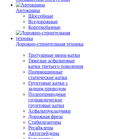
Автокраны
Шоссейные
Вседорожные
Короткобазные
Дорожно-строительная техника
Тротуарные мини-катки
Тяжелые асфальтовые
катки третьего поколения
Пневмошинные
статические катки
Грунтовые катки с
задним приводом
Полноприводные
гидравлические
грунтовые катки
Асфальтоукладчики
Дорожная фреза
Стабилизаторы
Ресайклеры
Автогрейдеры
Бульдозеры