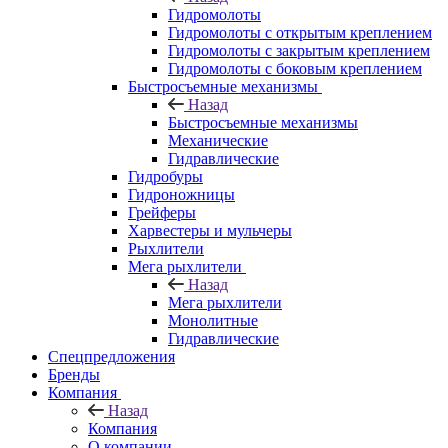
Гидромолоты
Гидромолоты с открытым креплением
Гидромолоты с закрытым креплением
Гидромолоты с боковым креплением
Быстросъемные механизмы
Назад
Быстросъемные механизмы
Механические
Гидравлические
Гидробуры
Гидроножницы
Грейферы
Харвестеры и мульчеры
Рыхлители
Мега рыхлители
Назад
Мега рыхлители
Монолитные
Гидравлические
Спецпредложения
Бренды
Компания
Назад
Компания
О компании