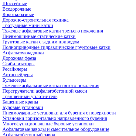
Шоссейные
Вседорожные
Короткобазные
Дорожно-строительная техника
Тротуарные мини-катки
Тяжелые асфальтовые катки третьего поколения
Пневмошинные статические катки
Грунтовые катки с задним приводом
Полноприводные гидравлические грунтовые катки
Асфальтоукладчики
Дорожная фреза
Стабилизаторы
Ресайклеры
Автогрейдеры
Бульдозеры
Тяжелые асфальтовые катки пятого поколения
Перегружатели асфальтобетонной смеси
Траншейный уплотнитель
Башенные краны
Буровые установки
Пневмоударные установки для бурения с поверхности
Установки горизонтально направленного бурения
Многофункциональные буровые установки
Асфальтовые заводы и смесительное оборудование
Асфальтобетонный завод