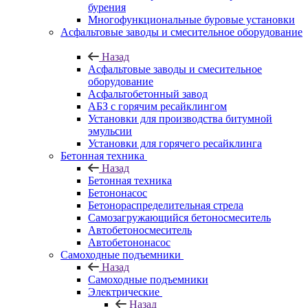
бурения
Многофункциональные буровые установки
Асфальтовые заводы и смесительное оборудование
Назад
Асфальтовые заводы и смесительное
оборудование
Асфальтобетонный завод
АБЗ с горячим ресайклингом
Установки для производства битумной
эмульсии
Установки для горячего ресайклинга
Бетонная техника
Назад
Бетонная техника
Бетононасос
Бетонораспределительная стрела
Самозагружающийся бетоносмеситель
Автобетоносмеситель
Автобетононасос
Самоходные подъемники
Назад
Самоходные подъемники
Электрические
Назад