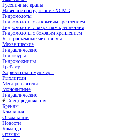
Гусеничные краны
Навесное оборудование XCMG
Гидромолоты
Гидромолоты с открытым креплением
Гидромолоты с закрытым креплением
Гидромолоты с боковым креплением
Быстросъемные механизмы
Механические
Гидравлические
Гидробуры
Гидроножницы
Грейферы
Харвестеры и мульчеры
Рыхлители
Мега рыхлители
Монолитные
Гидравлические
Спецпредложения
Бренды
Компания
О компании
Новости
Команда
Отзывы
Карьера