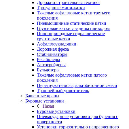
Дорожно-строительная техника
Тротуарные мини-катки
Тяжелые асфальтовые катки третьего
поколения
Пневмошинные статические катки
Грунтовые катки с задним приводом
Полноприводные гидравлические
грунтовые катки
Асфальтоукладчики
Дорожная фреза
Стабилизаторы
Ресайклеры
Автогрейдеры
Бульдозеры
Тяжелые асфальтовые катки пятого
поколения
Перегружатели асфальтобетонной смеси
Траншейный уплотнитель
Башенные краны
Буровые установки
Назад
Буровые установки
Пневмоударные установки для бурения с
поверхности
Установки горизонтально направленного