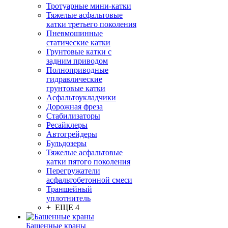
Тротуарные мини-катки
Тяжелые асфальтовые
катки третьего поколения
Пневмошинные
статические катки
Грунтовые катки с
задним приводом
Полноприводные
гидравлические
грунтовые катки
Асфальтоукладчики
Дорожная фреза
Стабилизаторы
Ресайклеры
Автогрейдеры
Бульдозеры
Тяжелые асфальтовые
катки пятого поколения
Перегружатели
асфальтобетонной смеси
Траншейный
уплотнитель
+ ЕЩЕ 4
Башенные краны