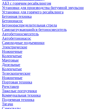
АБЗ с горячим ресайклингом
Установки для производства битумной эмульсии
Установки для горячего ресайклинга
Бетонная техника
Бетононасос
Бетонораспределительная стрела
Самозагружающийся бетоносмеситель
Автобетоносмеситель
Автобетононасос
Самоходные подъемники
Электрические
Ножничные
Коленчатые
Мачтовые
Дизельные
Коленчатые
Телескопические
Ножничные
Портовая техника
Ричстакер
Тяжелые погрузчики
Коммунальная техника
Подземная техника
Тягачи
Самосвалы